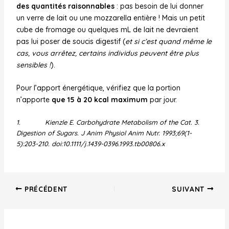
des quantités raisonnables
: pas besoin de lui donner
un verre de lait ou une mozzarella entière ! Mais un petit
cube de fromage ou quelques mL de lait ne devraient
pas lui poser de soucis digestif (
et si c’est quand même le
cas, vous arrêtez, certains individus peuvent être plus
sensibles !
).
Pour l’apport énergétique, vérifiez que la portion
n’apporte
que 15 à 20 kcal maximum
par jour.
1. Kienzle E. Carbohydrate Metabolism of the Cat. 3.
Digestion of Sugars. J Anim Physiol Anim Nutr. 1993;69(1-
5):203-210. doi:10.1111/j.1439-0396.1993.tb00806.x
Navigation
PRÉCÉDENT
SUIVANT
des
articles