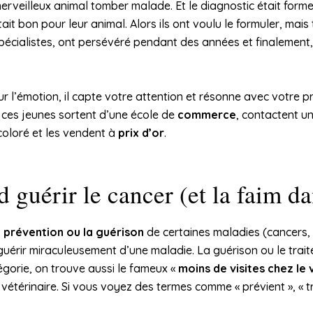
erveilleux animal tomber malade. Et le diagnostic était formel 
ait bon pour leur animal. Alors ils ont voulu le formuler, mais 
pécialistes, ont persévéré pendant des années et finalement, eux
ur l’émotion, il capte votre attention et résonne avec votre p
, ces jeunes sortent d’une école de
commerce
, contactent u
coloré et les vendent à
prix d’or
.
 guérir le cancer (et la faim d
a prévention ou la guérison
de certaines maladies (cancers,
uérir miraculeusement d’une maladie. La guérison ou le trait
égorie, on trouve aussi le fameux «
moins de visites chez le 
étérinaire. Si vous voyez des termes comme « prévient », « tra