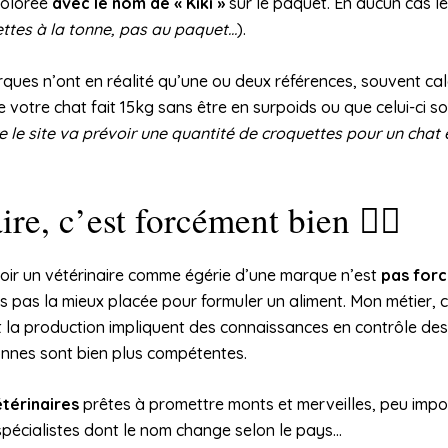
 colorée
avec le nom de « Kiki »
sur le paquet. En aucun cas l
ettes à la tonne, pas au paquet…
).
rques n’ont en réalité qu’une ou deux références, souvent ca
 votre chat fait 15kg sans être en surpoids ou que celui-ci s
e le site va prévoir une quantité de croquettes pour un cha
re, c’est forcément bien 👨‍⚕️
avoir un vétérinaire comme égérie d’une marque n’est
pas for
uis pas la mieux placée pour formuler un aliment. Mon métier, c
 et la production impliquent des connaissances en contrôle de
sonnes sont bien plus compétentes.
étérinaires
prêtes à promettre monts et merveilles, peu impo
pécialistes dont le nom change selon le pays…