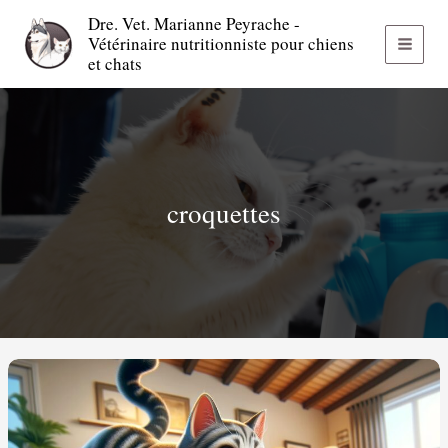
Aller
Dre. Vet. Marianne Peyrache -
au
Vétérinaire nutritionniste pour chiens
contenu
MAI
et chats
MEN
croquettes