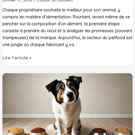
Chaque propriétaire souhaite le meilleur pour son animal, y
compris en matière d’alimentation. Pourtant, avant même de se
pencher sur la composition d’un aliment, la première étape
consiste à prendre du recul et à analyser les promesses (souvent
trompeuses) de la marque. Aujourd’hui, le secteur du petfood est
une jungle où chaque fabricant y va
Croquettes,
Lire l’article »
pâtées
:
comment
choisir
sans
tomber
dans
le
piège
marketing