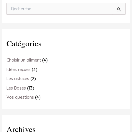
ménagère
R
–
e
Comment
c
faire
h
le
e
bon
r
Catégories
choix
c
h
?
e
r
Choisir un aliment
(4)
Idées reçues
(3)
:
Les astuces
(2)
Les Bases
(13)
Vos questions
(4)
Archives