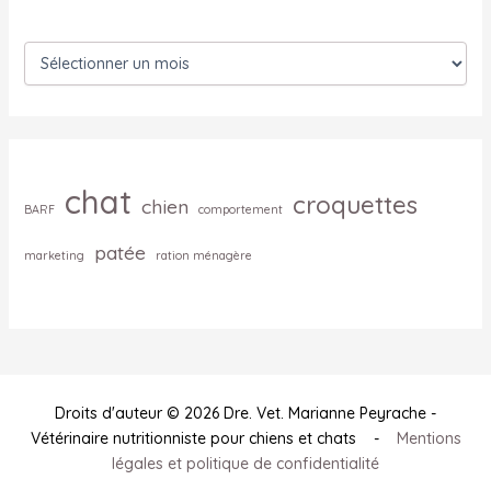
A
r
c
h
i
v
e
chat
croquettes
chien
s
BARF
comportement
patée
marketing
ration ménagère
Droits d'auteur © 2026 Dre. Vet. Marianne Peyrache -
Vétérinaire nutritionniste pour chiens et chats -
Mentions
légales et politique de confidentialité