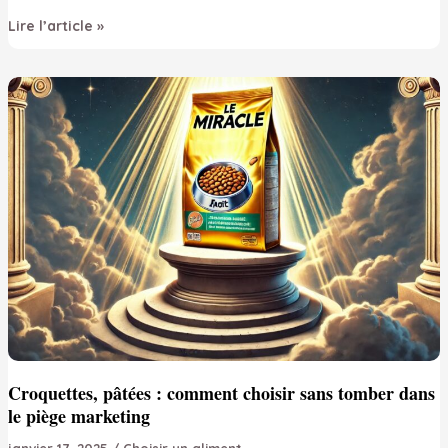
Comment
Lire l’article »
ne
pas
nourrir
son
chat
à
volonté
mais
à
disposition
🐱
Croquettes, pâtées : comment choisir sans tomber dans
le piège marketing
janvier 17, 2025
/
Choisir un aliment